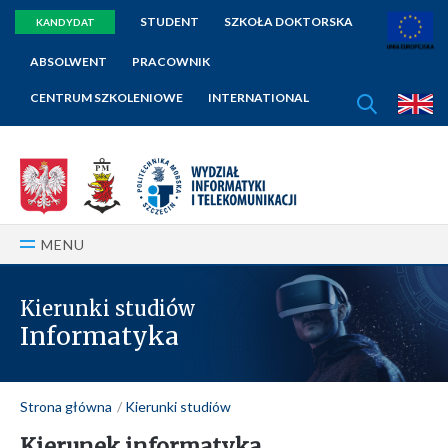
STUDENT
SZKOŁA DOKTORSKA
KANDYDAT
ABSOLWENT
PRACOWNIK
SZUKAJ
CENTRUM SZKOLENIOWE
INTERNATIONAL
E
MENU
Kierunki studiów
Informatyka
Strona główna
Kierunki studiów
Kierunek informatyka