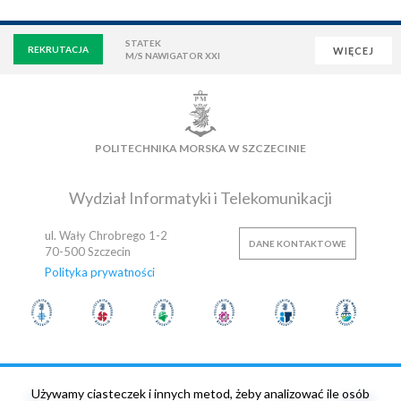
STATEK
REKRUTACJA
WIĘCEJ
M/S NAWIGATOR XXI
WIRTUALNA UCZELNIA
POCZTA
E-LEARNING
BIBLIOTEKA
NAUKOWA BAZA DANYCH
POLITECHNIKA MORSKA W SZCZECINIE
OSIEDLE AKADEMICKIE
PŁYWALNIA
KLUB AZS
OFERTY PRACY
Wydział Informatyki i Telekomunikacji
ul. Wały Chrobrego 1-2
DANE KONTAKTOWE
70-500
Szczecin
Polityka prywatności
Używamy ciasteczek i innych metod, żeby analizować ile osób