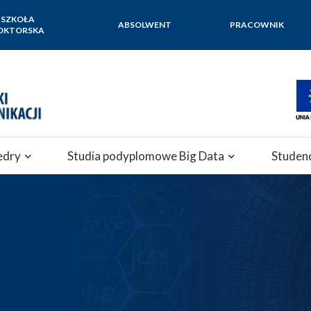
SZKOŁA
ABSOLWENT
PRACOWNIK
OKTORSKA
edry
Studia podyplomowe Big Data
Studen