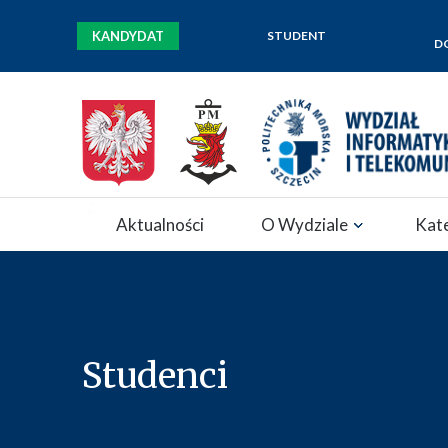
KANDYDAT
STUDENT
D
Zamknij nawigację
Aktualności
O Wydziale
Kat
Studenci